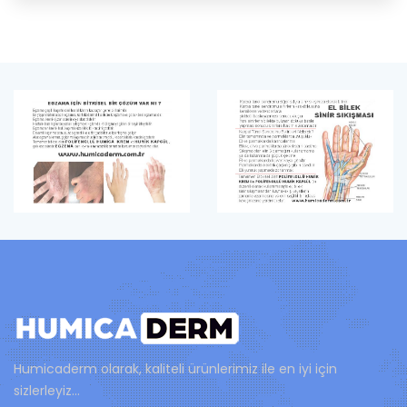
Humicaderm olarak, kaliteli ürünlerimiz ile en iyi için
sizlerleyiz...