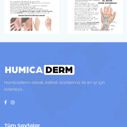
Humicaderm olarak, kaliteli ürünlerimiz ile en iyi için
sizlerleyiz...
Tüm Sayfalar