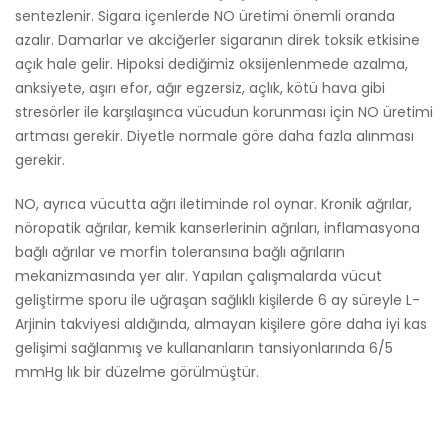
sentezlenir. Sigara içenlerde NO üretimi önemli oranda
azalır. Damarlar ve akciğerler sigaranın direk toksik etkisine
açık hale gelir. Hipoksi dediğimiz oksijenlenmede azalma,
anksiyete, aşırı efor, ağır egzersiz, açlık, kötü hava gibi
stresörler ile karşılaşınca vücudun korunması için NO üretimi
artması gerekir. Diyetle normale göre daha fazla alınması
gerekir.
NO, ayrıca vücutta ağrı iletiminde rol oynar. Kronik ağrılar,
nöropatik ağrılar, kemik kanserlerinin ağrıları, inflamasyona
bağlı ağrılar ve morfin toleransına bağlı ağrıların
mekanizmasında yer alır. Yapılan çalışmalarda vücut
geliştirme sporu ile uğraşan sağlıklı kişilerde 6 ay süreyle L-
Arjinin takviyesi aldığında, almayan kişilere göre daha iyi kas
gelişimi sağlanmış ve kullananların tansiyonlarında 6/5
mmHg lık bir düzelme görülmüştür.