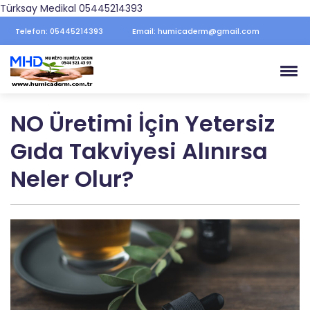
Türksay Medikal 05445214393
Telefon: 05445214393
Email: humicaderm@gmail.com
NO Üretimi İçin Yetersiz
Gıda Takviyesi Alınırsa
Neler Olur?