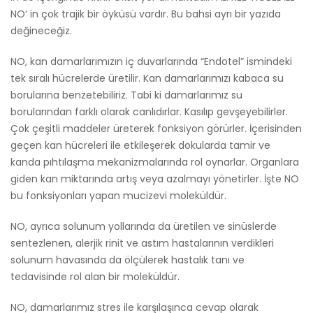
NO’ in çok trajik bir öyküsü vardır. Bu bahsi ayrı bir yazıda
değineceğiz.
NO, kan damarlarımızın iç duvarlarında “Endotel” ismindeki
tek sıralı hücrelerde üretilir. Kan damarlarımızı kabaca su
borularına benzetebiliriz. Tabi ki damarlarımız su
borularından farklı olarak canlıdırlar. Kasılıp gevşeyebilirler.
Çok çeşitli maddeler üreterek fonksiyon görürler. İçerisinden
geçen kan hücreleri ile etkileşerek dokularda tamir ve
kanda pıhtılaşma mekanizmalarında rol oynarlar. Organlara
giden kan miktarında artış veya azalmayı yönetirler. İşte NO
bu fonksiyonları yapan mucizevi moleküldür.
NO, ayrıca solunum yollarında da üretilen ve sinüslerde
sentezlenen, alerjik rinit ve astım hastalarının verdikleri
solunum havasında da ölçülerek hastalık tanı ve
tedavisinde rol alan bir moleküldür.
NO, damarlarımız stres ile karşılaşınca cevap olarak