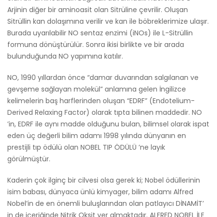
Arjinin diğer bir aminoasit olan Sitrüline çevrilir. Oluşan
Sitrüllin kan dolaşımına verilir ve kan ile böbreklerimize ulaşır.
Burada uyarılabilir NO sentaz enzimi (iNOs) ile L-Sitrüllin
formuna dönüştürülür. Sonra ikisi birlikte ve bir arada
bulunduğunda NO yapımına katılır.
NO, 1990 yıllardan önce “damar duvarından salgılanan ve
gevşeme sağlayan molekül” anlamına gelen İngilizce
kelimelerin baş harflerinden oluşan “EDRF” (Endotelium-
Derived Relaxing Factor) olarak tıpta bilinen maddedir. NO
’in, EDRF ile aynı madde olduğunu bulan, bilimsel olarak ispat
eden üç değerli bilim adamı 1998 yılında dünyanın en
prestijli tıp ödülü olan NOBEL TIP ÖDÜLÜ ’ne layık
görülmüştür.
Kaderin çok ilginç bir cilvesi olsa gerek ki; Nobel ödüllerinin
isim babası, dünyaca ünlü kimyager, bilim adamı Alfred
Nobel’in de en önemli buluşlarından olan patlayıcı DİNAMİT’
in de içeriğinde Nitrik Oksit yer almaktadır. ALFRED NOBEL İLE